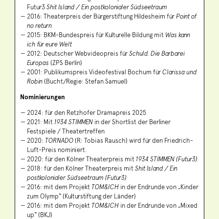
Futur3
Shit Island / Ein postkolonialer Südseetraum
2016: Theaterpreis der Bürgerstiftung Hildesheim für
Point of
no return
2015: BKM-Bundespreis für Kulturelle Bildung mit
Was kann
ich für eure Welt
2012: Deutscher Webvideopreis für
Schuld. Die Barbarei
Europas
(ZPS Berlin)
2001: Publikumspreis Videofestival Bochum für
Clarissa und
Robin
(Bucht/Regie: Stefan Samuel)
Nominierungen
2024: für den Retzhofer Dramapreis 2025
2021: Mit
1934 STIMMEN
in der Shortlist der Berliner
Festspiele / Theatertreffen
2020:
TORNADO
(R: Tobias Rausch) wird für den Friedrich-
Luft-Preis nominiert.
2020: für den Kölner Theaterpreis mit
1934 STIMMEN (Futur3)
2018: für den Kölner Theaterpreis mit
Shit Island / Ein
postkolonialer Südseetraum (Futur3)
2016: mit dem Projekt
TOM&ICH
in der Endrunde von „Kinder
zum Olymp“ (Kulturstiftung der Länder)
2016: mit dem Projekt
TOM&ICH
in der Endrunde von „Mixed
up“ (BKJ)